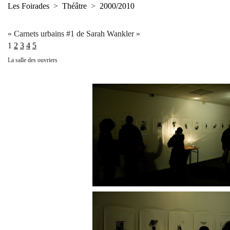
Les Foirades
>
Théâtre
>
2000/2010
« Carnets urbains #1 de Sarah Wankler »
1
2
3
4
5
La salle des ouvriers